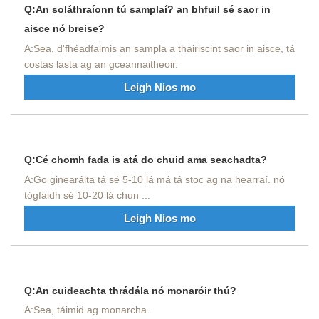
Q:An soláthraíonn tú samplaí? an bhfuil sé saor in
aisce nó breise?
A:Sea, d'fhéadfaimis an sampla a thairiscint saor in aisce, tá
costas lasta ag an gceannaitheoir.
Leigh Nios mo
Q:Cé chomh fada is atá do chuid ama seachadta?
A:Go ginearálta tá sé 5-10 lá má tá stoc ag na hearraí. nó
tógfaidh sé 10-20 lá chun ...
Leigh Nios mo
Q:An cuideachta thrádála nó monaróir thú?
A:Sea, táimid ag monarcha.