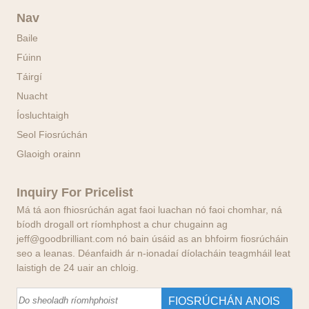
Nav
Baile
Fúinn
Táirgí
Nuacht
Íosluchtaigh
Seol Fiosrúchán
Glaoigh orainn
Inquiry For Pricelist
Má tá aon fhiosrúchán agat faoi luachan nó faoi chomhar, ná
bíodh drogall ort ríomhphost a chur chugainn ag
jeff@goodbrilliant.com nó bain úsáid as an bhfoirm fiosrúcháin
seo a leanas. Déanfaidh ár n-ionadaí díolacháin teagmháil leat
laistigh de 24 uair an chloig.