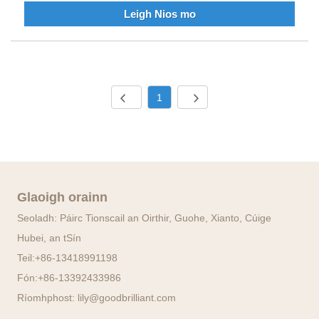
Leigh Nios mo
1
Glaoigh orainn
Seoladh: Páirc Tionscail an Oirthir, Guohe, Xianto, Cúige
Hubei, an tSín
Teil:
+86-13418991198
Fón:
+86-13392433986
Ríomhphost:
lily@goodbrilliant.com