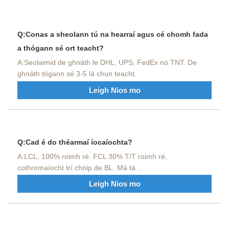
Q:Conas a sheolann tú na hearraí agus cé chomh fada
a thógann sé ort teacht?
A:Seolaimid de ghnáth le DHL, UPS, FedEx nó TNT. De
ghnáth tógann sé 3-5 lá chun teacht.
Leigh Nios mo
Q:Cad é do théarmaí íocaíochta?
A:LCL, 100% roimh ré. FCL 30% T/T roimh ré,
cothromaíocht trí chóip de BL. Má tá ...
Leigh Nios mo